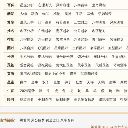
百科
星座分析
心理测试
风水命理
八字百科
生肖属相
解梦
人物
动物
物品
植物
鬼神
生活
其他
孕妇解梦
算命
生辰八字
日干论命
称骨论命
三世财运
八字测算
风水测算
姓名
名字分析
在线起名
定字起名
公司起名
名字配对
排盘
八字排盘
六壬排盘
玄空飞星
六爻起卦
奇门遁甲
紫薇排盘
配对
八字合婚
QQ配对
星座配对
生肖配对
名字配对
血型配对
号码
手机号码
电话号码
身份证号码
QQ号码
车牌号码
生日密码
灵签
观音灵签
吕祖灵签
黄大仙灵签
关帝灵签
天后灵签
诸葛测字
黄历
黄历名词解释
历史上的今天
择日
阴阳历转换
星座
白羊
金牛
双子
巨蟹
狮子
处女
天秤
天蝎
射手
摩羯
生肖
2024运势
鼠
牛
虎
兔
龙
蛇
马
羊
猴
鸡
狗
猪
民间
指纹算命
手相查询
痣相图解
生男生女预测
眼跳测吉凶
打喷
友情链接:
神算网
周公解梦
黄道吉日
八字百科
神算网 © 2024 版权所有