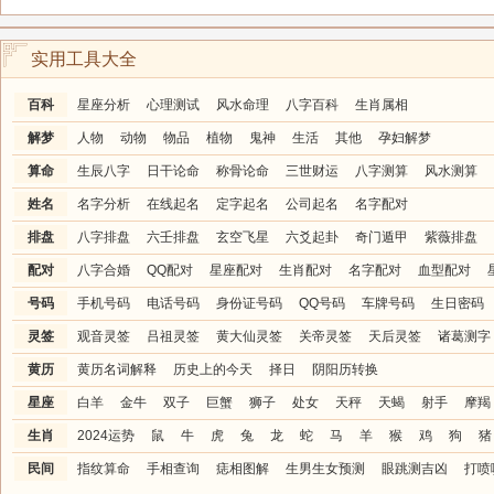
实用工具大全
百科
星座分析
心理测试
风水命理
八字百科
生肖属相
解梦
人物
动物
物品
植物
鬼神
生活
其他
孕妇解梦
算命
生辰八字
日干论命
称骨论命
三世财运
八字测算
风水测算
姓名
名字分析
在线起名
定字起名
公司起名
名字配对
排盘
八字排盘
六壬排盘
玄空飞星
六爻起卦
奇门遁甲
紫薇排盘
配对
八字合婚
QQ配对
星座配对
生肖配对
名字配对
血型配对
号码
手机号码
电话号码
身份证号码
QQ号码
车牌号码
生日密码
灵签
观音灵签
吕祖灵签
黄大仙灵签
关帝灵签
天后灵签
诸葛测字
黄历
黄历名词解释
历史上的今天
择日
阴阳历转换
星座
白羊
金牛
双子
巨蟹
狮子
处女
天秤
天蝎
射手
摩羯
生肖
2024运势
鼠
牛
虎
兔
龙
蛇
马
羊
猴
鸡
狗
猪
民间
指纹算命
手相查询
痣相图解
生男生女预测
眼跳测吉凶
打喷