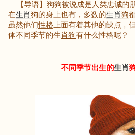
【导语】狗狗被说成是人类忠诚的朋
在
生肖
狗的身上也有，多数的
生肖
狗
虽然他们
性格
上面有着其他的缺点，
体不同季节的生
肖狗
有什么性格呢？
不同季节出生的
生肖