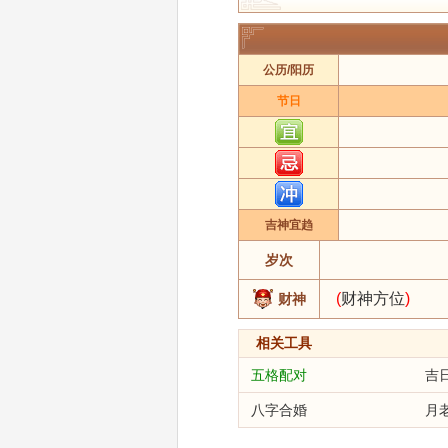
公历/阳历
节日
吉神宜趋
岁次
(
财神方位
)
财神
相关工具
五格配对
吉
八字合婚
月