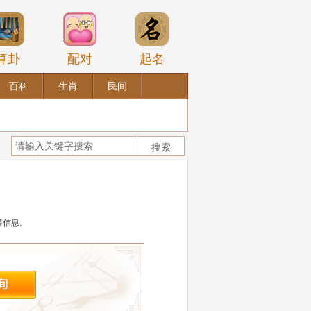
算卦
配对
起名
百科
生肖
民间
等信息。