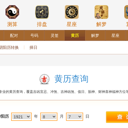
测算
排盘
星座
解梦
配对
号码
灵签
黄历
解梦
星座
阴阳历转换
择日
黄历查询
专业的黄历查询，覆盖吉凶宜忌、冲煞、吉神凶煞、值日、胎神、财神喜神福神方位
/阳历
年
月
日