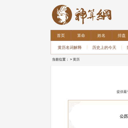
首页
算命
姓名
排盘
黄历名词解释
历史上的今天
当前位置：
>
黄历
提供最
公历