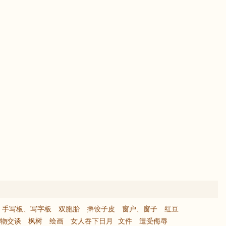
手写板、写字板
双胞胎
擀饺子皮
窗户、窗子
红豆
物交谈
枫树
绘画
女人吞下日月
​文件
遭受侮辱