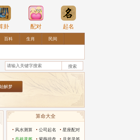
算卦
配对
起名
百科
生肖
民间
算命大全
风水测算
公司起名
星座配对
吕祖灵签
紫薇排盘
月老灵签