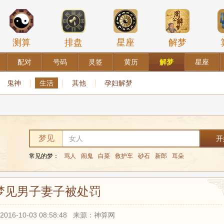
测算
排盘
星座
解梦
配对
号码
灵签
黄历
解梦
星座
鬼神
生活
其他
孕妇解梦
梦见
常见的梦：
骂人
闹鬼
白菜
救护车
砂石
新郎
耳朵
梦见男子妻子被处罚
016-10-03 08:58:48 来源：神算网