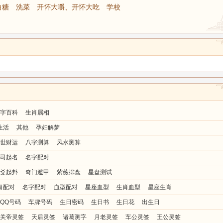
白糖
洗菜
开怀大嚼、开怀大吃
学校
字百科
生肖属相
生活
其他
孕妇解梦
世财运
八字测算
风水测算
司起名
名字配对
爻起卦
奇门遁甲
紫薇排盘
星盘测试
肖配对
名字配对
血型配对
星座血型
生肖血型
星座生肖
QQ号码
车牌号码
生日密码
生日书
生日花
出生日
关帝灵签
天后灵签
诸葛测字
月老灵签
车公灵签
王公灵签