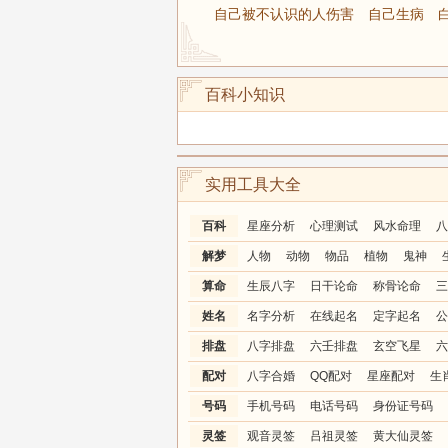
自己被不认识的人伤害
自己生病
百科小知识
实用工具大全
百科
星座分析
心理测试
风水命理
八
解梦
人物
动物
物品
植物
鬼神
算命
生辰八字
日干论命
称骨论命
三
姓名
名字分析
在线起名
定字起名
公
排盘
八字排盘
六壬排盘
玄空飞星
六
配对
八字合婚
QQ配对
星座配对
生
号码
手机号码
电话号码
身份证号码
灵签
观音灵签
吕祖灵签
黄大仙灵签