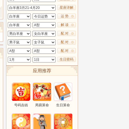
星座详解
运 势
解 读
配 对
配 对
配 对
生日密码
应用推荐
号码吉凶
周易算命
生日算命