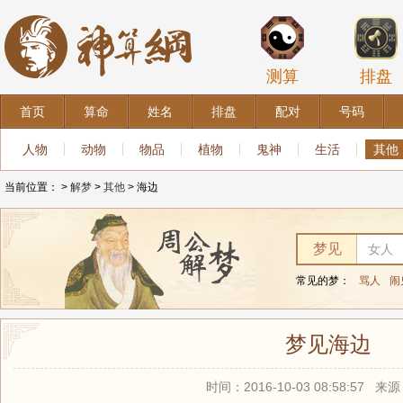
测算
排盘
首页
算命
姓名
排盘
配对
号码
人物
动物
物品
植物
鬼神
生活
其他
当前位置：
>
解梦
>
其他
> 海边
梦见
常见的梦：
骂人
闹
梦见海边
时间：2016-10-03 08:58:57 