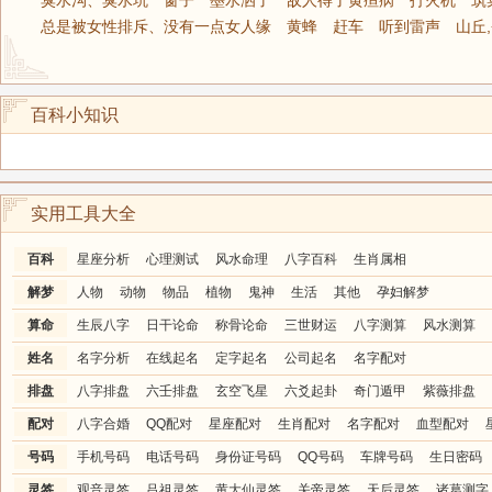
臭水沟、臭水坑
窗子
墨水洒了
敌人得了黄疸病
打火机
筑
总是被女性排斥、没有一点女人缘
黄蜂
赶车
听到雷声
山丘
百科小知识
实用工具大全
百科
星座分析
心理测试
风水命理
八字百科
生肖属相
解梦
人物
动物
物品
植物
鬼神
生活
其他
孕妇解梦
算命
生辰八字
日干论命
称骨论命
三世财运
八字测算
风水测算
姓名
名字分析
在线起名
定字起名
公司起名
名字配对
排盘
八字排盘
六壬排盘
玄空飞星
六爻起卦
奇门遁甲
紫薇排盘
配对
八字合婚
QQ配对
星座配对
生肖配对
名字配对
血型配对
号码
手机号码
电话号码
身份证号码
QQ号码
车牌号码
生日密码
灵签
观音灵签
吕祖灵签
黄大仙灵签
关帝灵签
天后灵签
诸葛测字