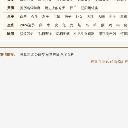
黄历
黄历名词解释
历史上的今天
择日
阴阳历转换
星座
白羊
金牛
双子
巨蟹
狮子
处女
天秤
天蝎
射手
摩羯
生肖
2024运势
鼠
牛
虎
兔
龙
蛇
马
羊
猴
鸡
狗
猪
民间
指纹算命
手相查询
痣相图解
生男生女预测
眼跳测吉凶
打喷
友情链接:
神算网
周公解梦
黄道吉日
八字百科
神算网 © 2024 版权所有