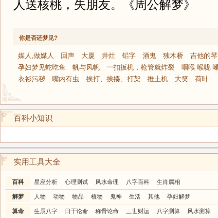
人送核桃，失朋友。《周公解梦》
你是否还梦见?
媒人,做媒人
回声
大厦
井灶
铅字
酒鬼
独木桥
吉他的琴
孕妇梦见蛇吃鱼
帆与风帆
一扣扳机，枪管就炸裂
咽喉 喉咙 
衣衫污秽
嘴内有虫
挨打、挨揍、打架
推土机
大笑
荷叶
百科小知识
实用工具大全
百科
星座分析
心理测试
风水命理
八字百科
生肖属相
解梦
人物
动物
物品
植物
鬼神
生活
其他
孕妇解梦
算命
生辰八字
日干论命
称骨论命
三世财运
八字测算
风水测算