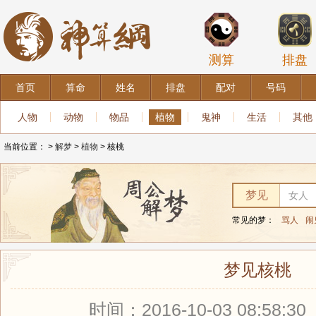
测算
排盘
首页
算命
姓名
排盘
配对
号码
人物
动物
物品
植物
鬼神
生活
其他
当前位置：
>
解梦
>
植物
> 核桃
梦见
常见的梦：
骂人
闹
梦见核桃
时间：2016-10-03 08:58