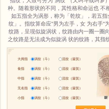
指纹，大致可分为"涡纹"（又叫斗或叫箩）
种。随着形状的不同，其性格和命运也 不
如五指全为涡形，称为「乾纹」，若五指
纹」。指纹算命应"男为左手，女 为右手"
纹路，呈现似旋涡状，纹路由内一圈一圈
之纹路是无法成为似旋涡 状的纹路，其指
大拇指
涡纹（斗）
流纹（簸箕）
食指
涡纹（斗）
流纹（簸箕）
中指
涡纹（斗）
流纹（簸箕）
无名指
涡纹（斗）
流纹（簸箕）
小指
涡纹（斗）
流纹（簸箕）