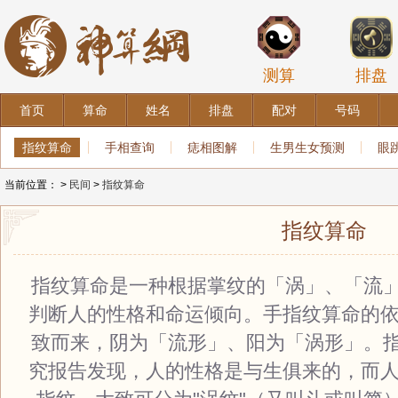
测算
排盘
首页
算命
姓名
排盘
配对
号码
指纹算命
手相查询
痣相图解
生男生女预测
眼
当前位置：
>
民间
>
指纹算命
指纹算命
指纹算命是一种根据掌纹的「涡」、「流
判断人的性格和命运倾向。手指纹算命的依
致而来，阴为「流形」、阳为「涡形」。
究报告发现，人的性格是与生俱来的，而人