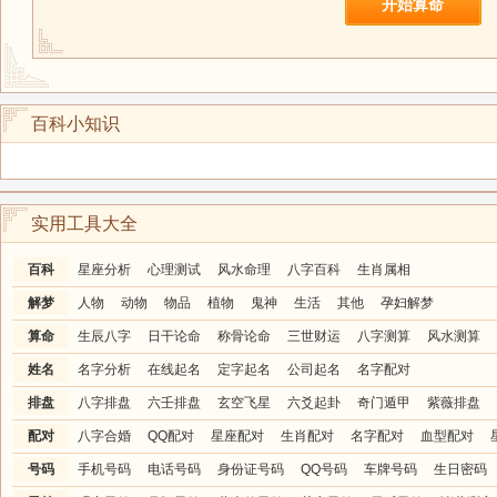
开始算命
百科小知识
实用工具大全
百科
星座分析
心理测试
风水命理
八字百科
生肖属相
解梦
人物
动物
物品
植物
鬼神
生活
其他
孕妇解梦
算命
生辰八字
日干论命
称骨论命
三世财运
八字测算
风水测算
姓名
名字分析
在线起名
定字起名
公司起名
名字配对
排盘
八字排盘
六壬排盘
玄空飞星
六爻起卦
奇门遁甲
紫薇排盘
配对
八字合婚
QQ配对
星座配对
生肖配对
名字配对
血型配对
号码
手机号码
电话号码
身份证号码
QQ号码
车牌号码
生日密码