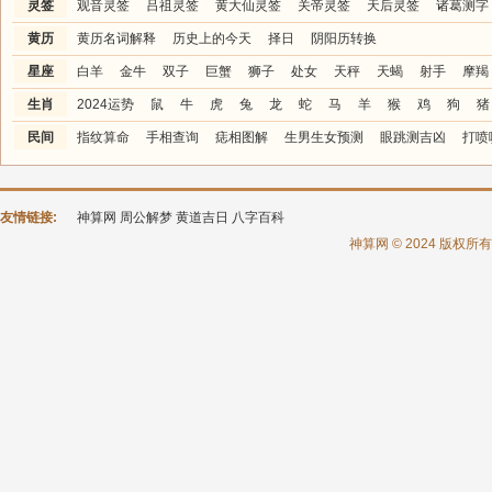
灵签
观音灵签
吕祖灵签
黄大仙灵签
关帝灵签
天后灵签
诸葛测字
黄历
黄历名词解释
历史上的今天
择日
阴阳历转换
星座
白羊
金牛
双子
巨蟹
狮子
处女
天秤
天蝎
射手
摩羯
生肖
2024运势
鼠
牛
虎
兔
龙
蛇
马
羊
猴
鸡
狗
猪
民间
指纹算命
手相查询
痣相图解
生男生女预测
眼跳测吉凶
打喷
友情链接:
神算网
周公解梦
黄道吉日
八字百科
神算网 © 2024 版权所有